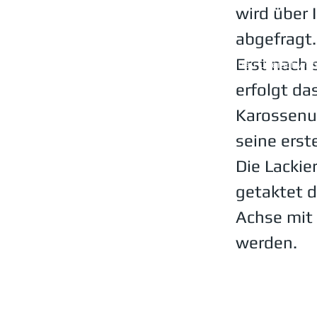
wird über
abgefragt.
Erst nach 
Maschinenbau Oberschwa
erfolgt da
Firmengeschichte
Karossenu
Karriere
seine erste
Kontakt
Die Lackie
getaktet d
Achse mit 
werden.