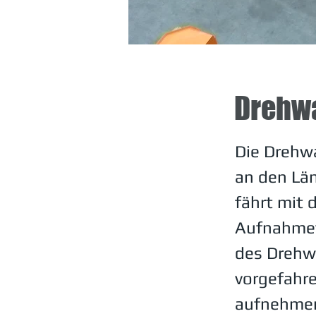
Drehw
Die Drehw
an den Lä
fährt mit 
Aufnahmet
des Drehw
vorgefahr
aufnehmen