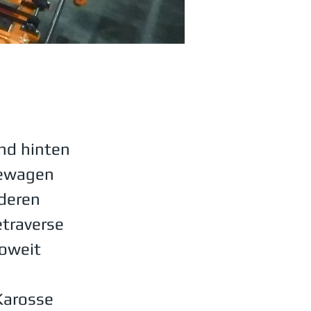
nd hinten
bewagen
rderen
traverse
soweit
Karosse