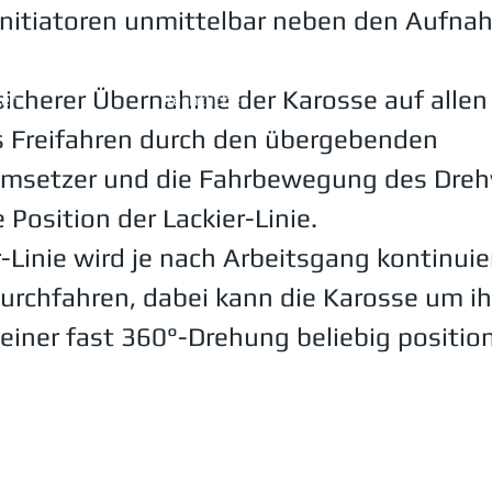
 Initiatoren unmittelbar neben den Aufn
sicherer Übernahme der Karosse auf alle
ben
Rechtliches
s Freifahren durch den übergebenden
Impressum
msetzer und die Fahrbewegung des Dreh
Datenschutzerklärung
 Position der Lackier-Linie.
AGB
r-Linie wird je nach Arbeitsgang kontinuie
urchfahren, dabei kann die Karosse um ih
einer fast 360°-Drehung beliebig position
© 2026 by Maschinenbau Oberschwaben, created by A. Maier