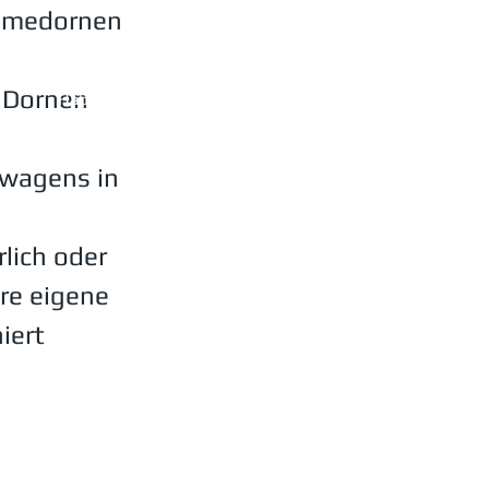
ahmedornen
n Dornen
Haben Sie Fragen
Unser Team
wagens in
Geben Sie uns Feedback
Donwloads
rlich oder
re eigene
iert